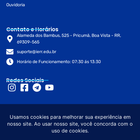
Ouvidoria
Contato e Horários
Alameda dos Bambus, 525 - Pricumã, Boa Vista - RR,
69309-565
suporte@ierr.edu.br
Horário de Funcionamento: 07:30 ás 13:30
Redes Sociais
© 2026 Instituto de Educação de
Desenvolvimento e
Roraima – IERR. Todos os direitos
Design sob diretrizes do
reservados. CNPJ: 45.273.916/0001-
Governo de Roraima e