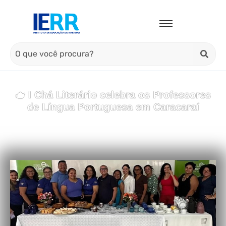
🫖 I Chá Literário celebra os Professores
de Língua Portuguesa em Caracaraí