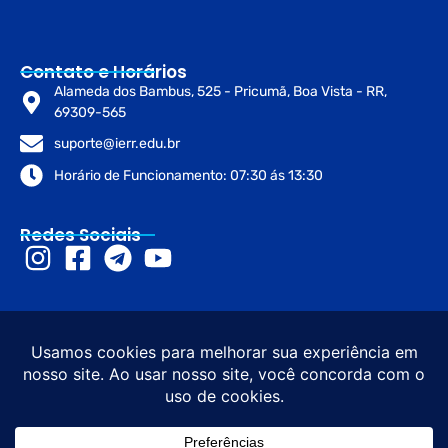
Contato e Horários
Alameda dos Bambus, 525 - Pricumã, Boa Vista - RR,
69309-565
suporte@ierr.edu.br
Horário de Funcionamento: 07:30 ás 13:30
Redes Sociais
© 2026 Instituto de Educação de
Desenvolvimento e
Roraima – IERR. Todos os direitos
Design sob diretrizes do
reservados. CNPJ: 45.273.916/0001-
Governo de Roraima e
53
Gov.br