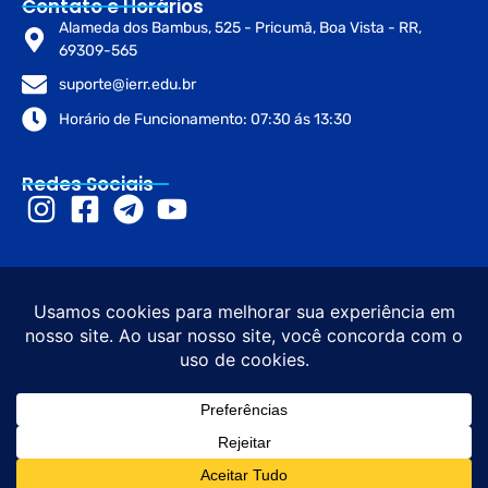
Contato e Horários
Alameda dos Bambus, 525 - Pricumã, Boa Vista - RR,
69309-565
suporte@ierr.edu.br
Horário de Funcionamento: 07:30 ás 13:30
Redes Sociais
© 2026 Instituto de Educação de
Desenvolvimento e
Roraima – IERR. Todos os direitos
Design sob diretrizes do
reservados. CNPJ: 45.273.916/0001-
Governo de Roraima e
53
Gov.br