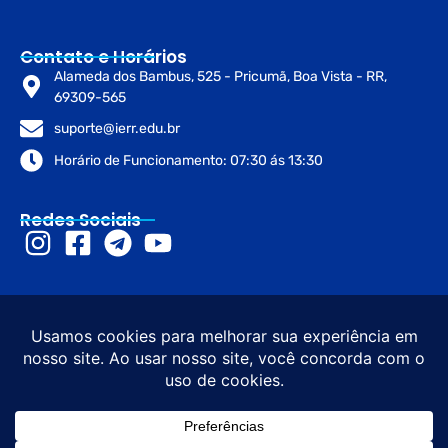
Contato e Horários
Alameda dos Bambus, 525 - Pricumã, Boa Vista - RR,
69309-565
suporte@ierr.edu.br
Horário de Funcionamento: 07:30 ás 13:30
Redes Sociais
© 2026 Instituto de Educação de
Desenvolvimento e
Roraima – IERR. Todos os direitos
Design sob diretrizes do
reservados. CNPJ: 45.273.916/0001-
Governo de Roraima e
53
Gov.br