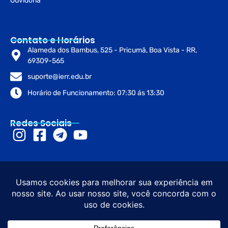
Ouvidoria
Contato e Horários
Alameda dos Bambus, 525 - Pricumã, Boa Vista - RR,
69309-565
suporte@ierr.edu.br
Horário de Funcionamento: 07:30 ás 13:30
Redes Sociais
© 2026 Instituto de Educação de
Desenvolvimento e
Roraima – IERR. Todos os direitos
Design sob diretrizes do
reservados. CNPJ: 45.273.916/0001-
Governo de Roraima e